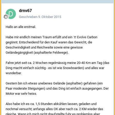
drnv67
Geschrieben
9. Oktober 2015
Hallo an alle erstmal.
Habe mir endlich meinen Traum erfüllt und ein
Evolve
Carbon
gegönnt. Entscheidend für den Kauf waren das Gewicht, die
Geschwindigkeit und Reichweite sowie eine gewisse
Geländegängigkeit (asphaltierte Feldwege).
Fahre jetzt seit ca. 2 Wochen regelmässig meine 20-40 Km am Tag (das
Ding macht einfach süchtig - es ist wie Snowboarden) und alles war
wunderbar.
Gestern bin ich etwas unebenes Gelände (asphaltier) gefahren (ein
Paar moderate Steigungen) und das Ding ist einfach ausgegangen. Der
Motor war sehr heiss.
Also habe ich es ca. 1,5 Stunden abkühlen lassen, geladen und
nochmal versucht; anfangs alles OK aber nach ca. 2 KM wieder das
gleiche. Wenn ich mich nicht draufstellte fuhr es problemlos aber