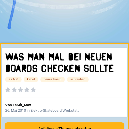
Was man mal bei neuen
Boards checken sollte
es 600
kabel
neues board
schrauben
Von
Fr34k_Max
26. Mai 2010
in
Elektro-Skateboard Werkstatt
Auf dieses Thema antworten