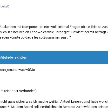
beitet)
gut Auskennen mit Komponenten etc. wollt ich mal Fragen ob die Teile so
ch in einer Region Lebe wo es viele Berge gibt. Gewicht bei mir beträgt 7
sagen könnte ob das alles so Zusammen past ^^
Mitglieder sichtbar
 wenn jemand was wüßte
n miteinander Verbunden)
nicht ganz sicher was ich mache weil ich Aktuell keinen dunst habe wo i
sed5: Mit dem Board sollte möglichst ein Berg gut zu bewältigen sein u