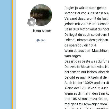
Regler, ja würde auch gehen.
Motor: Der von APS ist ein 6
Versand dazu, womit du fast
jedoch mit 200KV und Sensor
Beim SK3 Motor wirst du noch
Elektro-Skater
Da liegst du auch so bei dem 
Oder du nimmst den gleichen
864
da sparst du dir 10.-€.
Wenn du aus dem Maschinenba
was sagen.
Das ist das beste was du für
Der zweite Motor hat keine Nu
bei dem eh nur kleben, aber da
Da gibt es auch Ritzel mit d
Auch ist der 130KV und der 4
Aleine der 170KV von
Alien
Wenn es dir mal in den Sinn 
und 10S Akkus um zu rüsten, 
mal ganz zu schweigen vom F