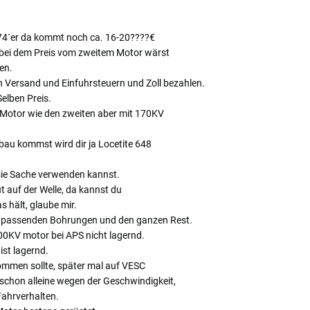
374´er da kommt noch ca. 16-20????€
 bei dem Preis vom zweitem Motor wärst
en.
 Versand und Einfuhrsteuern und Zoll bezahlen.
Selben Preis.
 Motor wie den zweiten aber mit 170KV
u kommst wird dir ja Locetite 648
 sie Sache verwenden kannst.
t auf der Welle, da kannst du
s hält, glaube mir.
en passenden Bohrungen und den ganzen Rest.
00KV motor bei APS nicht lagernd.
ist lagernd.
kommen sollte, später mal auf VESC
schon alleine wegen der Geschwindigkeit,
ahrverhalten.