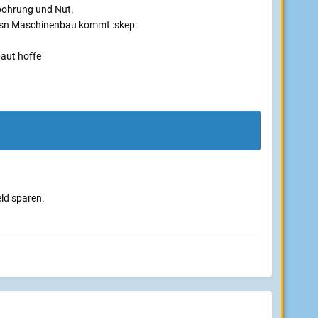
 bohrung und Nut.
usn Maschinenbau kommt :skep:
aut hoffe
ld sparen.