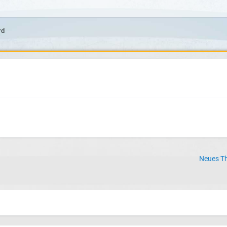
rd
Neues Th