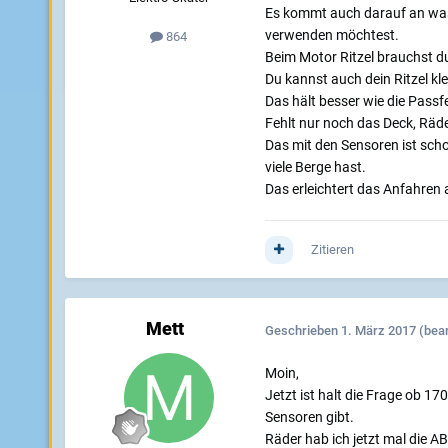
Es kommt auch darauf an was
verwenden möchtest.
864
Beim Motor Ritzel brauchst d
Du kannst auch dein Ritzel kl
Das hält besser wie die Pas
Fehlt nur noch das Deck, Räd
Das mit den Sensoren ist scho
viele Berge hast.
Das erleichtert das Anfahren
Zitieren
Mett
Geschrieben
1. März 2017
(bear
Moin,
Jetzt ist halt die Frage ob 1
Sensoren gibt.
Räder hab ich jetzt mal die A