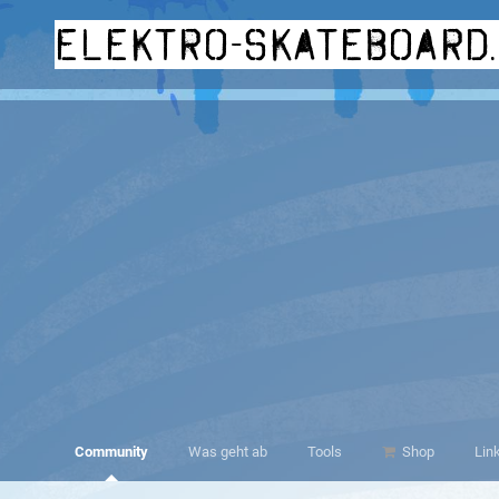
elektro-skateboard
Community
Was geht ab
Tools
Shop
Lin