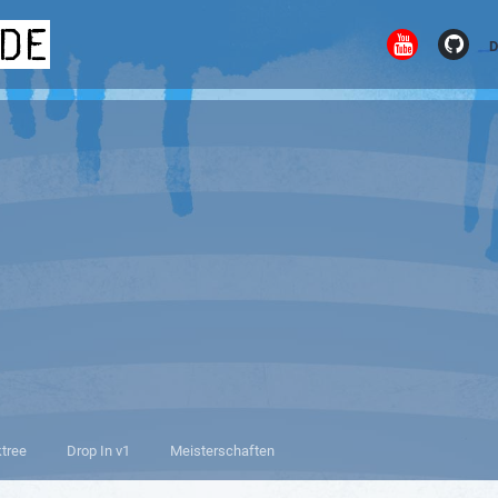
.de
D
ktree
Drop In v1
Meisterschaften