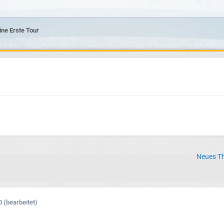
ne Erste Tour
Neues Th
0
(bearbeitet)