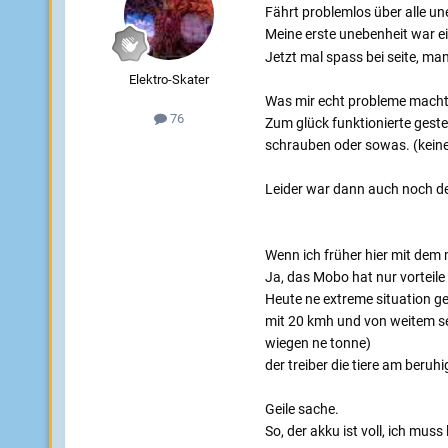
Fährt problemlos über alle u
Meine erste unebenheit war ein
Jetzt mal spass bei seite, ma
Elektro-Skater
Was mir echt probleme machte
76
Zum glück funktionierte geste
schrauben oder sowas. (kein
Leider war dann auch noch de
Wenn ich früher hier mit dem 
Ja, das Mobo hat nur vorteile 
Heute ne extreme situation ge
mit 20 kmh und von weitem seh
wiegen ne tonne)
der treiber die tiere am beru
Geile sache.
So, der akku ist voll, ich muss 