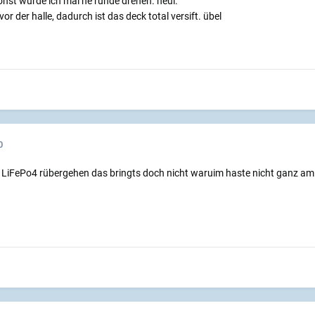
sonst würde ich mal ne runde drehen. heul.
or der halle, dadurch ist das deck total versift. übel
0
 LiFePo4 rübergehen das bringts doch nicht waruim haste nicht ganz am