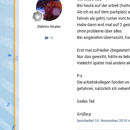
Bin heute auf der arbeit (hatt
Als ich es auf dem parkplatz a
fahren als geht) runter vom bo
Habe dann erst mal auf 2 geste
Elektro-Skater
ohne probleme über alles.
Bin angenehm überrascht, hab
76
Erst mal zufrieden (begeistert
Nur das gewicht, hätte es lieb
Vieleicht später mal andere a
P.s.
Die arbeitskollegen fanden es 
gefahren, natürlich ich nebenh
Geiles Teil.
Grüße:p
bearbeitet
10. November 2010
v