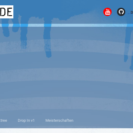
.de
D
ktree
Drop In v1
Meisterschaften