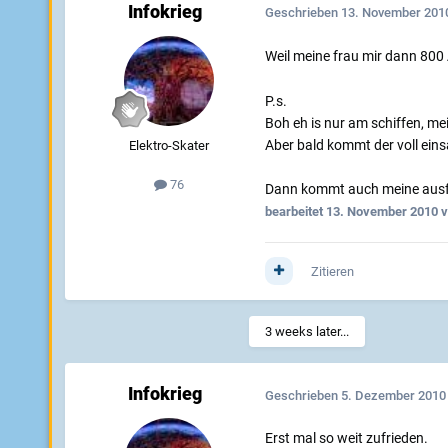
Infokrieg
Geschrieben
13. November 201
Weil meine frau mir dann 800 A
P.s.
Boh eh is nur am schiffen, me
Aber bald kommt der voll eins
Elektro-Skater
76
Dann kommt auch meine ausfü
bearbeitet
13. November 2010
v
Zitieren
3 weeks later...
Infokrieg
Geschrieben
5. Dezember 2010
Erst mal so weit zufrieden.