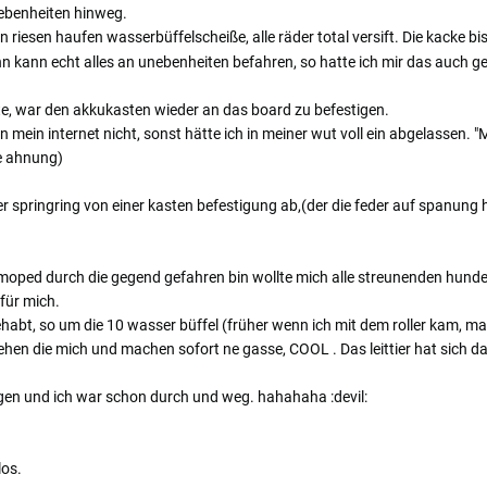
nebenheiten hinweg.
 riesen haufen wasserbüffelscheiße, alle räder total versift. Die kacke b
nn kann echt alles an unebenheiten befahren, so hatte ich mir das auch g
, war den akkukasten wieder an das board zu befestigen.
n mein internet nicht, sonst hätte ich in meiner wut voll ein abgelassen.
e ahnung)
r springring von einer kasten befestigung ab,(der die feder auf spanung
moped durch die gegend gefahren bin wollte mich alle streunenden hunde
für mich.
habt, so um die 10 wasser büffel (früher wenn ich mit dem roller kam, mac
en die mich und machen sofort ne gasse, COOL . Das leittier hat sich dan
higen und ich war schon durch und weg. hahahaha :devil:
los.