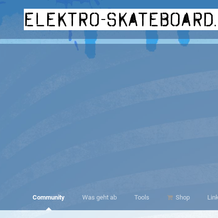
elektro-skateboard
Community
Was geht ab
Tools
Shop
Lin