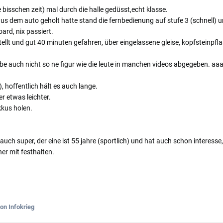
e bisschen zeit) mal durch die halle gedüsst,echt klasse.
us dem auto geholt hatte stand die fernbedienung auf stufe 3 (schnell) und
ard, nix passiert.
llt und gut 40 minuten gefahren, über eingelassene gleise, kopfsteinpflas
e auch nicht so ne figur wie die leute in manchen videos abgegeben. a
), hoffentlich hält es auch lange.
er etwas leichter.
kkus holen.
auch super, der eine ist 55 jahre (sportlich) und hat auch schon interesse,
er mit festhalten.
on Infokrieg