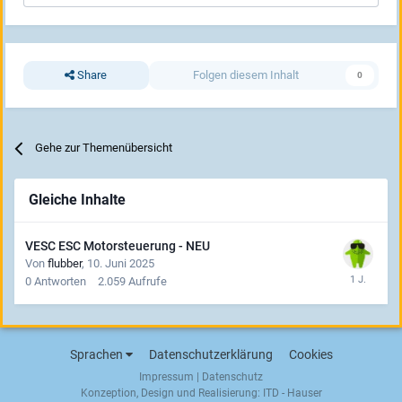
Share
Folgen diesem Inhalt
0
Gehe zur Themenübersicht
Gleiche Inhalte
VESC ESC Motorsteuerung - NEU
Von
flubber
,
10. Juni 2025
0
Antworten
2.059
Aufrufe
Sprachen
Datenschutzerklärung
Cookies
Impressum
|
Datenschutz
Konzeption, Design und Realisierung:
ITD - Hauser