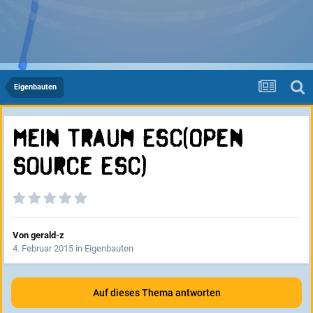
Eigenbauten
Mein Traum ESC(Open
Source ESC)
Von
gerald-z
4. Februar 2015
in
Eigenbauten
Auf dieses Thema antworten