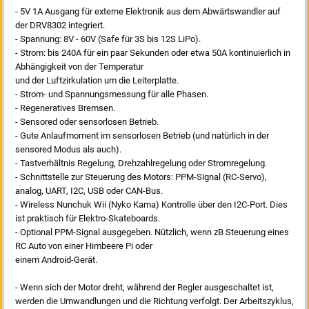
- 5V 1A Ausgang für externe Elektronik aus dem Abwärtswandler auf
der DRV8302 integriert.
- Spannung: 8V - 60V (Safe für 3S bis 12S LiPo).
- Strom: bis 240A für ein paar Sekunden oder etwa 50A kontinuierlich in
Abhängigkeit von der Temperatur
und der Luftzirkulation um die Leiterplatte.
- Strom- und Spannungsmessung für alle Phasen.
- Regeneratives Bremsen.
- Sensored oder sensorlosen Betrieb.
- Gute Anlaufmoment im sensorlosen Betrieb (und natürlich in der
sensored Modus als auch).
- Tastverhältnis Regelung, Drehzahlregelung oder Stromregelung.
- Schnittstelle zur Steuerung des Motors: PPM-Signal (RC-Servo),
analog, UART, I2C, USB oder CAN-Bus.
- Wireless Nunchuk Wii (Nyko Kama) Kontrolle über den I2C-Port. Dies
ist praktisch für Elektro-Skateboards.
- Optional PPM-Signal ausgegeben. Nützlich, wenn zB Steuerung eines
RC Auto von einer Himbeere Pi oder
einem Android-Gerät.
- Wenn sich der Motor dreht, während der Regler ausgeschaltet ist,
werden die Umwandlungen und die Richtung verfolgt. Der Arbeitszyklus,