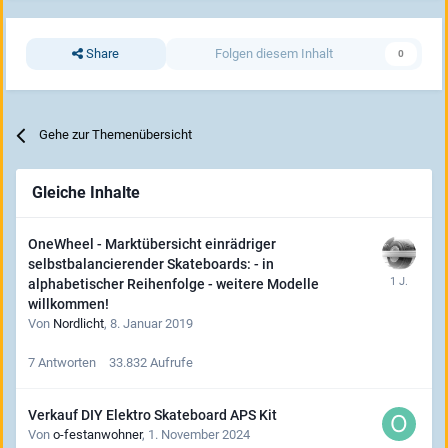
Share
Folgen diesem Inhalt
0
Gehe zur Themenübersicht
Gleiche Inhalte
OneWheel - Marktübersicht einrädriger
selbstbalancierender Skateboards: - in
alphabetischer Reihenfolge - weitere Modelle
willkommen!
Von
Nordlicht
,
8. Januar 2019
7
Antworten
33.832
Aufrufe
Verkauf DIY Elektro Skateboard APS Kit
Von
o-festanwohner
,
1. November 2024