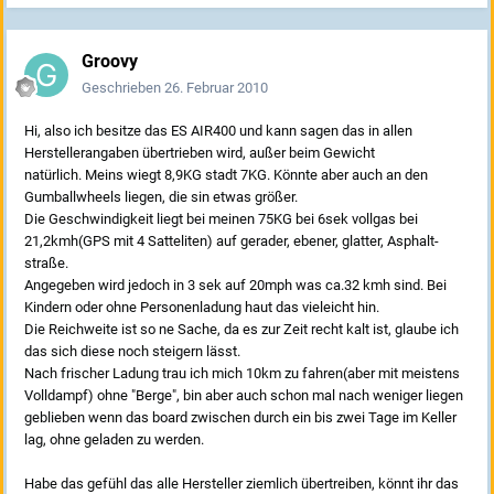
Groovy
Geschrieben
26. Februar 2010
Hi, also ich besitze das ES AIR400 und kann sagen das in allen
Herstellerangaben übertrieben wird, außer beim Gewicht
natürlich. Meins wiegt 8,9KG stadt 7KG. Könnte aber auch an den
Gumballwheels liegen, die sin etwas größer.
Die Geschwindigkeit liegt bei meinen 75KG bei 6sek vollgas bei
21,2kmh(GPS mit 4 Satteliten) auf gerader, ebener, glatter, Asphalt-
straße.
Angegeben wird jedoch in 3 sek auf 20mph was ca.32 kmh sind. Bei
Kindern oder ohne Personenladung haut das vieleicht hin.
Die Reichweite ist so ne Sache, da es zur Zeit recht kalt ist, glaube ich
das sich diese noch steigern lässt.
Nach frischer Ladung trau ich mich 10km zu fahren(aber mit meistens
Volldampf) ohne "Berge", bin aber auch schon mal nach weniger liegen
geblieben wenn das board zwischen durch ein bis zwei Tage im Keller
lag, ohne geladen zu werden.
Habe das gefühl das alle Hersteller ziemlich übertreiben, könnt ihr das