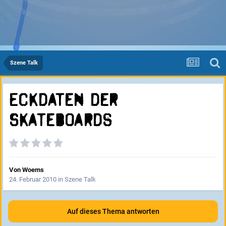
Szene Talk
Eckdaten der
Skateboards
Von
Woems
24. Februar 2010
in
Szene Talk
Auf dieses Thema antworten