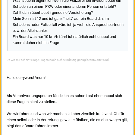
Was ist denn eigentlich wenn die Polizei einen erwischt oder ein
Schaden an einem PKW oder einer anderen Person entsteht?
Zahlt dann überhaupt irgendeine Versicherung?
Mein Sohn ist 12 und ist ganz "heiß" auf ein Board d.h. im
Schadens- oder Polizeifall wäre ich ja wohl die Ansprechpartnerin
bzw. der Alleinzahler...
Ein Board was nur 10 km/h fährt ist natürlich echt uncool und
kommt daher nicht in Frage
Da wie mir scheint einige Fragen noch nicht eindeutig genug beantwortet sind...
Hallo currywurst/mum!
Als Verantwortungsperson fände ich es schon fast eher uncool sich
diese Fragen nicht zu stellen..
Wo wir fahren und was wir machen ist aber ziemlich irrelevant. Ob für
einen selbst oder in Vertretung: gewisse Risiken, die es abzuwägen gilt,
birgt das eBoard fahren immer.