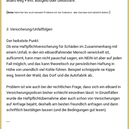
Board weg + evtl. Bußgeld oder Geldstrafe.
(
)
Bisher
hatte hier btw noch niemand Probleme mit der Exekutive.. aber das kann sich natürlich ändern.
3. Versicherung/Unfallfolgen
Der heikelste Punkt.
Ob eine Haftpflichtversicherung für Schäden im Zusammenhang mit
einem Unfall, in den ein eBoardfahrender Mensch verwickelt ist,
aufkommt, kann man nicht pauschal sagen, ein NEIN ist aber auf jeden
Fall möglich, und das kann theoretisch zur persönlichen Haftung in
Höhe von unendlich viel Kohle führen. Beispiel schnippste ne Kippe
weg, brennt der Wald, das Dorf und die Autofabrik ab..
Problem ist wie auch bei der rechtlichen Frage, dass sich ein eBoard in
Versicherungspolicen bisher schlecht einordnen lässt. In Einzelfällen
wurde die Haftpflichtübernahme aber auch schon von Versicherungen
auf Anfrage bejaht, deshalb am besten freundlich anfragen und dann
schriftlich bestätigen lassen (und die Bedingungen gut lesen).
---