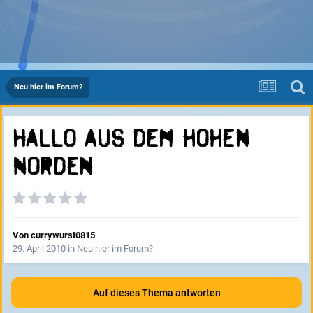
Neu hier im Forum?
Hallo aus dem hohen
Norden
Von
currywurst0815
29. April 2010
in
Neu hier im Forum?
Auf dieses Thema antworten