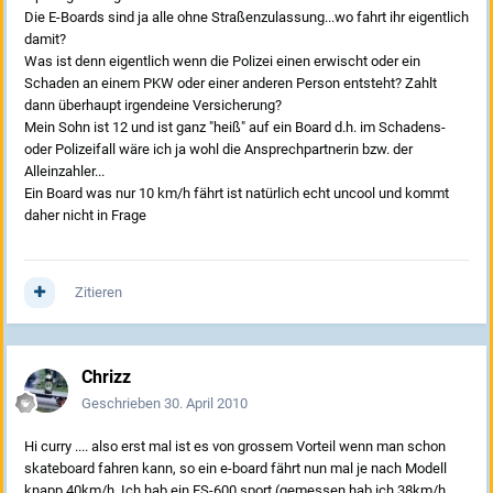
Die E-Boards sind ja alle ohne Straßenzulassung...wo fahrt ihr eigentlich
damit?
Was ist denn eigentlich wenn die Polizei einen erwischt oder ein
Schaden an einem PKW oder einer anderen Person entsteht? Zahlt
dann überhaupt irgendeine Versicherung?
Mein Sohn ist 12 und ist ganz "heiß" auf ein Board d.h. im Schadens-
oder Polizeifall wäre ich ja wohl die Ansprechpartnerin bzw. der
Alleinzahler...
Ein Board was nur 10 km/h fährt ist natürlich echt uncool und kommt
daher nicht in Frage
Zitieren
Chrizz
Geschrieben
30. April 2010
Hi curry .... also erst mal ist es von grossem Vorteil wenn man schon
skateboard fahren kann, so ein e-board fährt nun mal je nach Modell
knapp 40km/h. Ich hab ein ES-600 sport (gemessen hab ich 38km/h