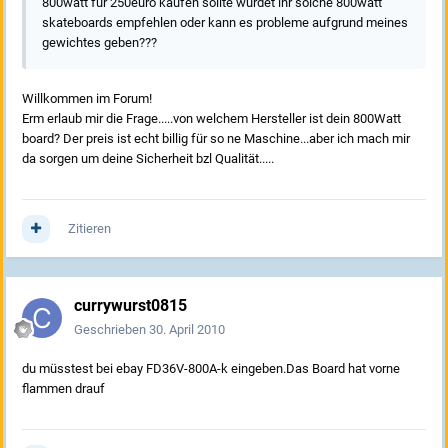
800watt für 250euro kaufen sollte würdet ihr solche 800watt
skateboards empfehlen oder kann es probleme aufgrund meines
gewichtes geben???
Willkommen im Forum!
Erm erlaub mir die Frage.....von welchem Hersteller ist dein 800Watt
board? Der preis ist echt billig für so ne Maschine...aber ich mach mir
da sorgen um deine Sicherheit bzl Qualität.....
Zitieren
currywurst0815
Geschrieben
30. April 2010
du müsstest bei ebay FD36V-800A-k eingeben.Das Board hat vorne
flammen drauf