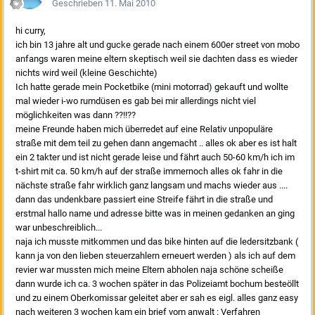
Geschrieben
11. Mai 2010
hi curry,
ich bin 13 jahre alt und gucke gerade nach einem 600er street von mobo
anfangs waren meine eltern skeptisch weil sie dachten dass es wieder
nichts wird weil (kleine Geschichte)
Ich hatte gerade mein Pocketbike (mini motorrad) gekauft und wollte
mal wieder i-wo rumdüsen es gab bei mir allerdings nicht viel
möglichkeiten was dann ??!!??
meine Freunde haben mich überredet auf eine Relativ unpopuläre
straße mit dem teil zu gehen dann angemacht .. alles ok aber es ist halt
ein 2 takter und ist nicht gerade leise und fährt auch 50-60 km/h ich im
t-shirt mit ca. 50 km/h auf der straße immernoch alles ok fahr in die
nächste straße fahr wirklich ganz langsam und machs wieder aus ....
dann das undenkbare passiert eine Streife fährt in die straße und
erstmal hallo name und adresse bitte was in meinen gedanken an ging
war unbeschreiblich...
naja ich musste mitkommen und das bike hinten auf die ledersitzbank (
kann ja von den lieben steuerzahlern erneuert werden ) als ich auf dem
revier war mussten mich meine Eltern abholen naja schöne scheiße
dann wurde ich ca. 3 wochen später in das Polizeiamt bochum besteöllt
und zu einem Oberkomissar geleitet aber er sah es eigl. alles ganz easy
nach weiteren 3 wochen kam ein brief vom anwalt : Verfahren