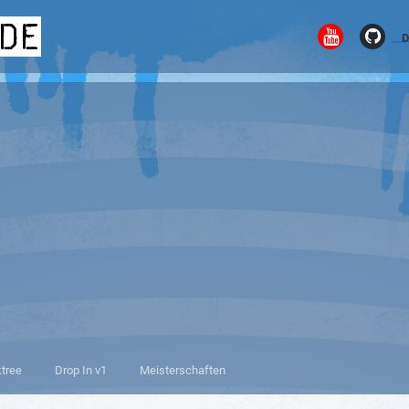
.de
D
ktree
Drop In v1
Meisterschaften