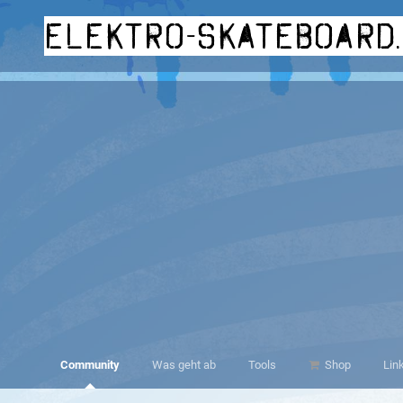
elektro-skateboard
Community
Was geht ab
Tools
Shop
Lin