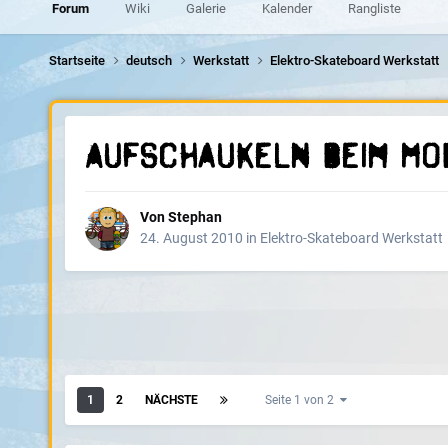
Forum
Wiki
Galerie
Kalender
Rangliste
Startseite
deutsch
Werkstatt
Elektro-Skateboard Werkstatt
Aufschaukeln beim Mo
Von
Stephan
24. August 2010
in
Elektro-Skateboard Werkstatt
1
2
NÄCHSTE
Seite 1 von 2