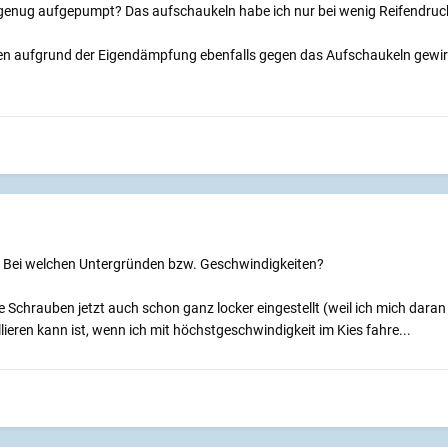
genug aufgepumpt? Das aufschaukeln habe ich nur bei wenig Reifendruck 
en aufgrund der Eigendämpfung ebenfalls gegen das Aufschaukeln gewir
? Bei welchen Untergründen bzw. Geschwindigkeiten?
e Schrauben jetzt auch schon ganz locker eingestellt (weil ich mich da
llieren kann ist, wenn ich mit höchstgeschwindigkeit im Kies fahre...