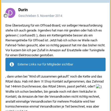
Durin
Geschrieben
5. November 2014
Eine Übersetzung für ein Offroad-Board, vor selbiger Herausforderung
stehe ich auch gerade. Irgendwo hat man mir geraten oder hab ich es
gelesen ( :confused5: ), dass ein Kettengetriebe besser als ein
Riemengetriebe für Offroad ist. Jetzt hab ich schon ne Weile nach
Fahrrad-Teilen gesucht, aber so richtig gepasst hat mir das bisher nicht.
Vor kurzem bin ich per Zufall in Amazon auf Ersatzteile oder Tuningteile
für einen Elektroscooter gestoßen.
Externe Links nur für Mitglieder sichtbar
, dann unten bei "Wird oft zusammen gekauft" noch die Kette und das
Ritzel dazu. Hab mit dem
Shop
Kontakt aufgenommen, das Zahnrad
hat 144mm Durchmesser, das Ritzel 24mm, passt perfekt, oder?
Wollte ich schon bestellen, bin gerade noch mit dem Verkäufer in
Kontakt, da Amazon.de hier die Versandkosten nicht richtig rechnet,
anstatt einmalige Versandkosten für mehrere Produkte wird hier
komischerweise einmal Versandkosten je Teil berechnet, was aber