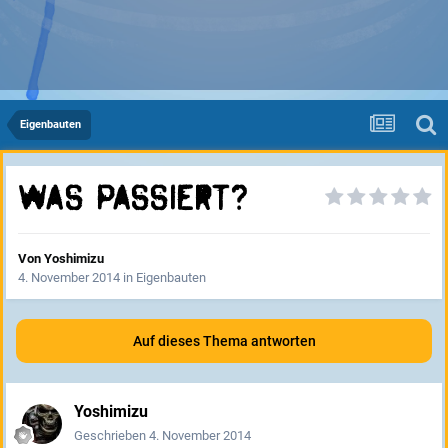
Eigenbauten
Was passiert?
Von
Yoshimizu
4. November 2014
in
Eigenbauten
Auf dieses Thema antworten
Yoshimizu
Geschrieben
4. November 2014