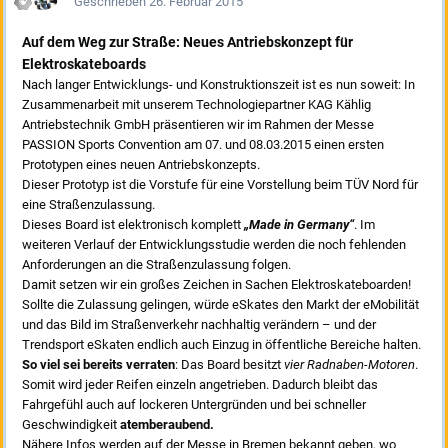
Geschrieben
26. Februar 2015
Auf dem Weg zur Straße: Neues Antriebskonzept für
Elektroskateboards
Nach langer Entwicklungs- und Konstruktionszeit ist es nun soweit: In
Zusammenarbeit mit unserem Technologiepartner KAG Kählig
Antriebstechnik GmbH präsentieren wir im Rahmen der Messe
PASSION Sports Convention am 07. und 08.03.2015 einen ersten
Prototypen eines neuen Antriebskonzepts.
Dieser Prototyp ist die Vorstufe für eine Vorstellung beim TÜV Nord für
eine Straßenzulassung.
Dieses Board ist elektronisch komplett
„Made in Germany“
. Im
weiteren Verlauf der Entwicklungsstudie werden die noch fehlenden
Anforderungen an die Straßenzulassung folgen.
Damit setzen wir ein großes Zeichen in Sachen Elektroskateboarden!
Sollte die Zulassung gelingen, würde eSkates den Markt der eMobilität
und das Bild im Straßenverkehr nachhaltig verändern – und der
Trendsport eSkaten endlich auch Einzug in öffentliche Bereiche halten.
So viel sei bereits verraten
: Das Board besitzt
vier Radnaben-Motoren
.
Somit wird jeder Reifen einzeln angetrieben. Dadurch bleibt das
Fahrgefühl auch auf lockeren Untergründen und bei schneller
Geschwindigkeit
atemberaubend.
Nähere Infos werden auf der Messe in Bremen bekannt geben, wo