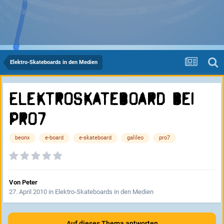
Elektro-Skateboards in den Medien
Elektroskateboard bei
Pro7
beonx
e-board
e-skateboard
galileo
pro7
Von
Peter
27. April 2010
in
Elektro-Skateboards in den Medien
Auf dieses Thema antworten